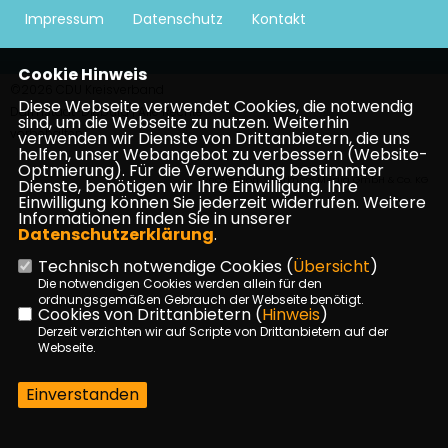
Impressum
Datenschutz
Kontakt
Cookie Hinweis
©2026 CDU Kreisverband
Diese Webseite verwendet Cookies, die notwendig
Darmstadt-Dieburg | Alle Rechte
sind, um die Webseite zu nutzen. Weiterhin
vorbehalten.
verwenden wir Dienste von Drittanbietern, die uns
helfen, unser Webangebot zu verbessern (Website-
Optmierung). Für die Verwendung bestimmter
Realisation: Sharkness Media GmbH & Co. KG
Dienste, benötigen wir Ihre Einwilligung. Ihre
Einwilligung können Sie jederzeit widerrufen. Weitere
Informationen finden Sie in unserer
Datenschutzerklärung
.
Technisch notwendige Cookies (
Übersicht
)
Die notwendigen Cookies werden allein für den
ordnungsgemäßen Gebrauch der Webseite benötigt.
Cookies von Drittanbietern (
Hinweis
)
Derzeit verzichten wir auf Scripte von Drittanbietern auf der
Webseite.
Einverstanden